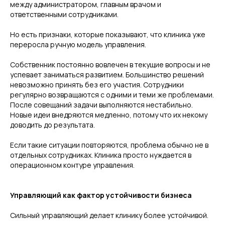
между администратором, главным врачом и
ответственными сотрудниками.
Но есть признаки, которые показывают, что клиника уже
переросла ручную модель управления.
Чек-лист
Собственник постоянно вовлечен в текущие вопросы и не
Да
успевает заниматься развитием. Большинство решений
Я согласен с политикой обработки персональных
невозможно принять без его участия. Сотрудники
данных
регулярно возвращаются с одними и теми же проблемами.
После совещаний задачи выполняются нестабильно.
Новые идеи внедряются медленно, потому что их некому
Обсудить сотрудничество
доводить до результата.
Если такие ситуации повторяются, проблема обычно не в
отдельных сотрудниках. Клиника просто нуждается в
Номер телефона
операционном контуре управления.
+7 (999) 117-66-57
Управляющий как фактор устойчивости бизнеса
Написать на почту
dms@sem-stom.ru
Сильный управляющий делает клинику более устойчивой.