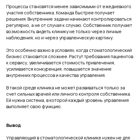
Процессы становятся менее зависимыми от ежедневного
участия собственника. Команда быстрее получает
решения. Внутренние задачи начинают контролироваться
*Instagram — проект Meta Platforms Inc., деятельность
которой в РФ запрещена
регулярно, а не от случая к случаю. Собственник получает
возможность видеть клинику не только через личные
наблюдения, но и через управленческую картину.
Навигация
Партнерам
Это особенно важно в условиях, когда стоматологический
Преимущества
Клиники-партнеры
бизнес становится сложнее. Растут требования пациентов
Наши результаты
Генеральные партнеры
к сервису, увеличивается стоимость привлечения,
Обучение
Возможности
усиливается конкуренция, повышается значение
FAQ
внутренних процессов и качества управления.
Реквизиты компании
Политика конфиденциальности
В такой среде клиника не может развиваться только за
ИНН 7814347364
счет сильных врачей или личного контроля собственника.
Юридический адрес: Площадь
КПП 781401001
Комендантская, д. 8, корп./ст. а, кв./оф. 9н, г.
ОГРН 5067847110084
Ей нужна система, в которой каждый уровень управления
Санкт — Петербург
выполняет свою функцию.
Общество с Ограниченной Ответственностью «Семейная
Стоматология»
© 2002—2026 Все права защищены
Вывод
Управляющий в стоматологической клинике нужен не для