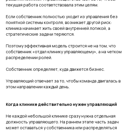
текущая работа соответствовала этим целям.
Если собственник полностью уходит из управления без
понятной системы контроля, возникает другой риск:
клиника начинает жить своей внутренней логикой, а
стратегические задачи теряются.
Поэтому эффективная модель строится не на том, что
#Свяжитесь с нами
собственник «отдал клинику управляющему», а на четком
ИНДИВИДУАЛЬНО
распределении ролей.
ПРОГРАММА ОБУЧЕНИЯ
ДЛЯ ВАШЕЙ КЛИНИКИ
Собственник определяет, куда движется бизнес.
Увеличим финансовый оборот ваших клиник
Управляющий отвечает за то, чтобы команда двигалась в
до 30% за счет привлечения застрахованных
этом направлении каждый день.
пациентов по ДМС
Когда клинике действительно нужен управляющий
Не каждой небольшой клинике сразу нужна отдельная
должность управляющего. На раннем этапе часть задач
+7
может оставаться у собственника или распределяться