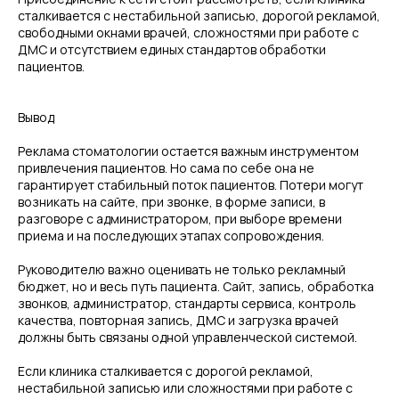
сталкивается с нестабильной записью, дорогой рекламой,
свободными окнами врачей, сложностями при работе с
ДМС и отсутствием единых стандартов обработки
пациентов.
+7
Вывод
Реклама стоматологии остается важным инструментом
привлечения пациентов. Но сама по себе она не
Чек-лист
гарантирует стабильный поток пациентов. Потери могут
возникать на сайте, при звонке, в форме записи, в
Да
разговоре с администратором, при выборе времени
Я согласен с политикой обработки персональных
приема и на последующих этапах сопровождения.
данных
Руководителю важно оценивать не только рекламный
бюджет, но и весь путь пациента. Сайт, запись, обработка
Обсудить сотрудничество
звонков, администратор, стандарты сервиса, контроль
качества, повторная запись, ДМС и загрузка врачей
должны быть связаны одной управленческой системой.
Если клиника сталкивается с дорогой рекламой,
Номер телефона
нестабильной записью или сложностями при работе с
+7 (999) 117-66-57