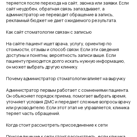
теряется после перехода на сайт, звонка или заявки. Если
сайт неудобен, обратная связь запаздывает, а
администратор не переводит обращение в запись,
рекламный бюджет не дает ожидаемого результата.
Как сайт стоматологии связан с записью
На сайте пациент ищет врача, услугу, ориентир по
стоимости, отзывы и способ связи. Если эти сведения
доступны и понятны, вероятность записи выше. Если
пациенту приходится долго искать нужную информацию,
он может выбрать другую клинику.
Почему администратор стоматологии влияет на выручку
Администратор первым работает с сомнениями пациента.
#Свяжитесь с нами
Он объясняет порядок приема, помогает выбрать время,
ИНДИВИДУАЛЬНО
уточняет условия ДМС и передает сложные вопросы врачу
или руководителю. Если этот этап не управляется, клиника
ПРОГРАММА ОБУЧЕНИЯ
теряет часть обращений.
ДЛЯ ВАШЕЙ КЛИНИКИ
Когда стоит рассмотреть присоединение к сети
Увеличим финансовый оборот ваших клиник
до 30% за счет привлечения застрахованных
пациентов по ДМС
Присоединение к сети стоит рассмотреть, если клиника