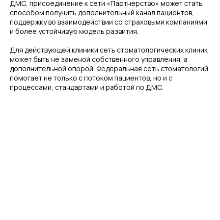
ДМС, присоединение к сети «Партнерство» может стать
способом получить дополнительный канал пациентов,
Написать на почту
поддержку во взаимодействии со страховыми компаниями
dms@sem-stom.ru
и более устойчивую модель развития.
Для действующей клиники сеть стоматологических клиник
может быть не заменой собственного управления, а
дополнительной опорой. Федеральная сеть стоматологий
*Instagram — проект Meta Platforms Inc., деятельность
помогает не только с потоком пациентов, но и с
которой в РФ запрещена
процессами, стандартами и работой по ДМС.
Навигация
Партнерам
Преимущества
Клиники-партнеры
Наши результаты
Генеральные партнеры
Обучение
Возможности
FAQ
Реквизиты компании
Политика конфиденциальности
ИНН 7814347364
Юридический адрес: Площадь
КПП 781401001
Комендантская, д. 8, корп./ст. а, кв./оф. 9н, г.
ОГРН 5067847110084
Санкт — Петербург
Общество с Ограниченной Ответственностью «Семейная