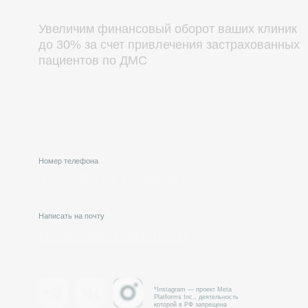
Номер телефона
+7 (999) 117-66-57
Написать на почту
dms@sem-stom.ru
*Instagram — проект Meta
Platforms Inc., деятельность
которой в РФ запрещена
Нави
Сеть
Пре
стоматологических
Наш
клиник № 1 в России
Обу