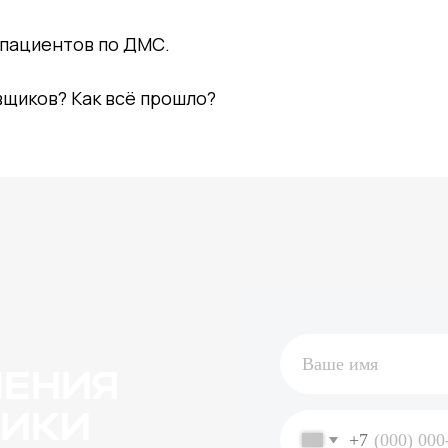
 пациентов по ДМС.
вщиков? Как всё прошло?
НИЯ
КИ
+7