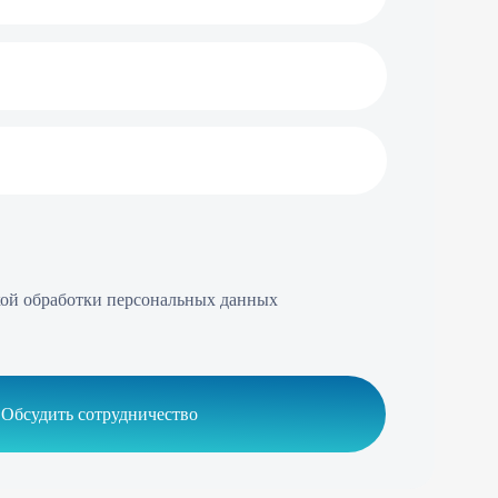
персональных данных
удничество
еквизиты компании
ИНН 7814347364
КПП 781401001
ОГРН 5067847110084