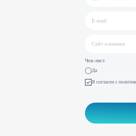
Чек-лист
Да
Я согласен с политикой обработки 
Обсудить сотр
гация
Партнерам
Р
имущества
Клиники-партнеры
и результаты
Генеральные партнеры
чение
Возможности