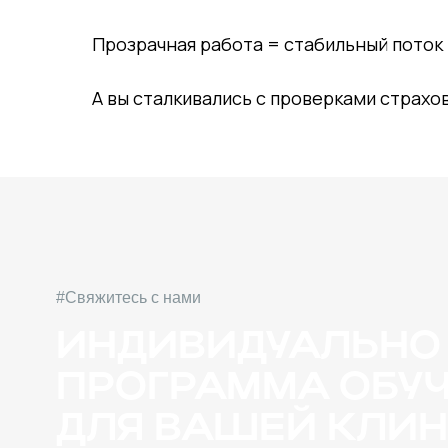
Прозрачная работа = стабильный поток
А вы сталкивались с проверками страхо
#Свяжитесь с нами
ИНДИВИДУАЛЬНО
ПРОГРАММА ОБУЧЕ
ДЛЯ ВАШЕЙ КЛИНИ
Увеличим финансовый оборот ваших клиник
до 30% за счет привлечения застрахованных
пациентов по ДМС