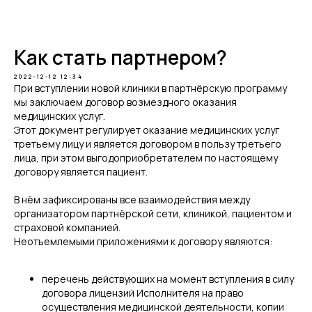
Telegram
Как стать партнером?
2022-12-12 12:34
При вступлении новой клиники в партнёрскую программу
мы заключаем договор возмездного оказания
медицинских услуг.
Этот документ регулирует оказание медицинских услуг
третьему лицу и является договором в пользу третьего
лица, при этом выгодоприобретателем по настоящему
договору является пациент.
В нём зафиксированы все взаимодействия между
организатором партнёрской сети, клиникой, пациентом и
страховой компанией.
Неотъемлемыми приложениями к договору являются:
перечень действующих на момент вступления в силу
договора лицензий Исполнителя на право
осуществления медицинской деятельности, копии