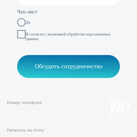
*Instagram — проект Meta Platforms Inc., деятельность
которой в РФ запрещена
Навигация
Партнерам
Преимущества
Клиники-партнеры
Наши результаты
Генеральные партнеры
Обучение
Возможности
FAQ
Реквизиты компании
Политика конфиденциальности
ИНН 7814347364
Юридический адрес: Площадь
КПП 781401001
Комендантская, д. 8, корп./ст. а, кв./оф. 9н, г.
ОГРН 5067847110084
Санкт — Петербург
Общество с Ограниченной Ответственностью «Семейная
Стоматология»
© 2002—2026 Все права защищены