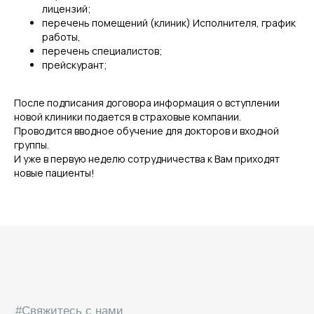
лицензий;
перечень помещений (клиник) Исполнителя, график
работы,
перечень специалистов;
прейскурант;
После подписания договора информация о вступлении
новой клиники подается в страховые компании.
Проводится вводное обучение для докторов и входной
#Свяжитесь с нами
группы.
ИНДИВИДУАЛЬНО
И уже в первую неделю сотрудничества к Вам приходят
ПРОГРАММА ОБУЧЕНИЯ
новые пациенты!
ДЛЯ ВАШЕЙ КЛИНИКИ
Увеличим финансовый оборот ваших клиник
до 30% за счет привлечения застрахованных
пациентов по ДМС