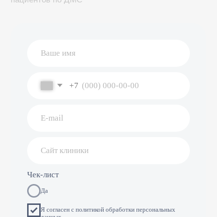
Комендантская, д. 8, корп./ст. а, кв./оф. 9н, г.
ОГРН 5067847110084
Санкт — Петербург
Общество с Ограниченной Ответственностью «Семейная
Стоматология»
© 2002—2026 Все права защищены