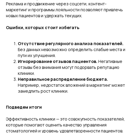
Реклама и продвижение через соцсети, контент-
маркетинг и программы лояльности позволяют привлечь
новых пациентов и удержать текущих.
Ошибки, которых стоит избегать
+7
Отсутствие регулярного анализа показателей.
Без данных невозможно определить слабые места и
пути их улучшения.
Игнорирование отзывов пациентов.
Негативные
отзывы без внимания могут подорвать репутацию
клиники.
Чек-лист
Неправильное распределение бюджета.
Да
Например, недостаток вложений в маркетинг может
замедлить рост клиники.
Я согласен с политикой обработки персональных
данных
Подведем итоги
Обсудить сотрудничество
Эффективность клиники — это совокупность показателей,
которые помогают оценить качество управления
стоматологией и уровень удовлетворенности пациентов.