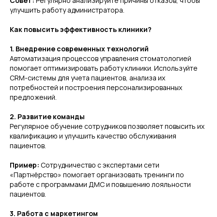
Совет:
Регулярно анализируйте причины отказов, чтобы
улучшить работу администратора.
Как повысить эффективность клиники?
1. Внедрение современных технологий
Автоматизация процессов управления стоматологией
помогает оптимизировать работу клиники. Используйте
CRM-системы для учета пациентов, анализа их
потребностей и построения персонализированных
предложений.
2. Развитие команды
Регулярное обучение сотрудников позволяет повысить их
квалификацию и улучшить качество обслуживания
пациентов.
#Свяжитесь с нами
ИНДИВИДУАЛЬНО
Пример:
Сотрудничество с экспертами сети
ПРОГРАММА ОБУЧЕНИЯ
«Партнёрство» помогает организовать тренинги по
работе с программами ДМС и повышению лояльности
ДЛЯ ВАШЕЙ КЛИНИКИ
пациентов.
Увеличим финансовый оборот ваших клиник
до 30% за счет привлечения застрахованных
3. Работа с маркетингом
пациентов по ДМС