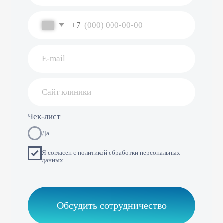
+7 (999) 117-66-57
Написать на почту
dms@sem-stom.ru
*Instagram — проект Meta Platforms Inc., деятельность
которой в РФ запрещена
Навигация
Партнерам
Преимущества
Клиники-партнеры
Наши результаты
Генеральные партнеры
Обучение
Возможности
FAQ
Реквизиты компании
Политика конфиденциальности
ИНН 7814347364
Юридический адрес: Площадь
КПП 781401001
Комендантская, д. 8, корп./ст. а, кв./оф. 9н, г.
ОГРН 5067847110084
Санкт — Петербург