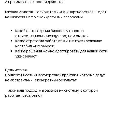
А про мышление, рост и действия
Михаил Игнатов — основатель ФСК «Партнерство» — едет
на Business Camp с конкретными запросами:
Какой опыт ведения бизнеса у топов на
отечественном и международном рынке?
Какие стратегии работают в 2025 году в условиях
нестабильных рынков?
Какие решения можно адаптировать для нашей сети
уже сейчас?
Цель четкая:
#Свяжитесь с нами
Привезти в сеть «Партнерство» практики, которые дадут
ИНДИВИДУАЛЬНО
не абстрактный, а конкретный результат.
ПРОГРАММА ОБУЧЕНИЯ
️ Такой наш подход: мы развиваем систему, в которой
ДЛЯ ВАШЕЙ КЛИНИКИ
работает весь рынок
Увеличим финансовый оборот ваших клиник
до 30% за счет привлечения застрахованных
пациентов по ДМС