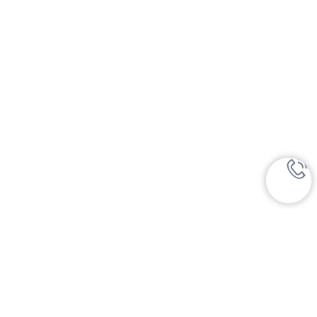
Чек-лист
Да
Я согласен с политикой обработки персональных
данных
Обсудить сотрудничество
Номер телефона
+7 (999) 117-66-57
Написать на почту
dms@sem-stom.ru
*Instagram — проект Meta Platforms Inc., деятельность
которой в РФ запрещена