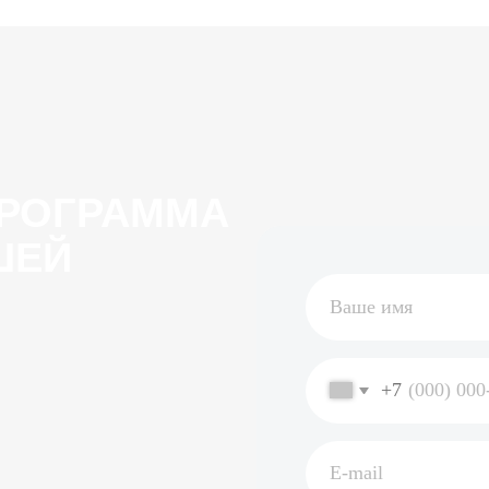
ГРАММА
Й
+7
Чек-лист
Да
Я согласен с политикой обработки 