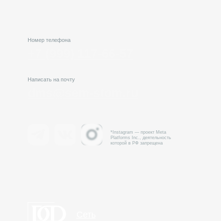
dms@sem-stom.ru
*Instagram — проект Meta
Platforms Inc., деятельность
которой в РФ запрещена
Нави
Сеть
Пре
стоматологических
Наш
клиник № 1 в России
Обу
FAQ
Общество с Ограниченной Ответственностью «Семейная Стоматология»
Поли
© 2002—2026 Все права защищены