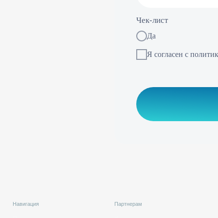
Обсудить сотр
гация
Партнерам
Р
имущества
Клиники-партнеры
и результаты
Генеральные партнеры
чение
Возможности
тика конфиденциальности
Юридический адрес: Площадь Комендантская, д. 8, корп./ст. а,