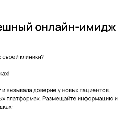
+7 (9
Обучение
Эфиры
пешный онлайн-имидж
 своей клиники?
ках!
у и вызывала доверие у новых пациентов,
ных платформах. Размещайте информацию и
дках: