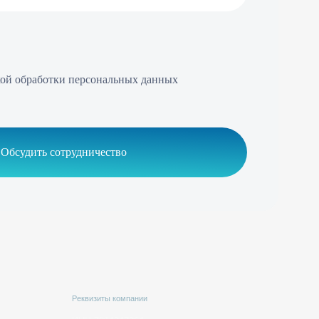
удничество
еквизиты компании
ИНН 7814347364
КПП 781401001
ОГРН 5067847110084
 кв./оф. 9н, г. Санкт — Петербург