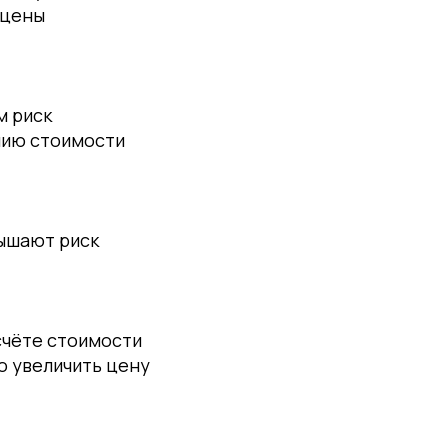
 цены
м риск
нию стоимости
вышают риск
счёте стоимости
о увеличить цену