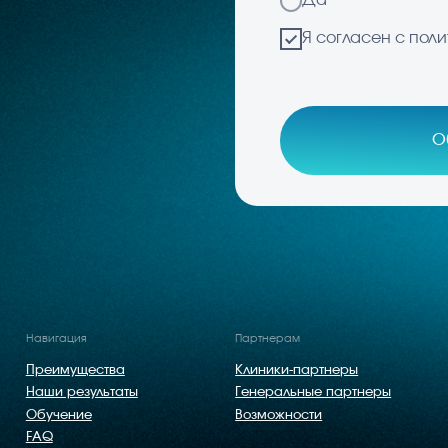
гация
Партнерам
Р
имущества
Клиники-партнеры
и результаты
Генеральные партнеры
чение
Возможности
тика
Юридический адрес: Площадь Комендантская, д. 8, корп./с
иденциальности