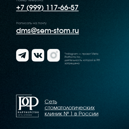
Нави
Сеть
Пре
стоматологических
Наш
клиник № 1 в России
Обу
FAQ
Общество с Ограниченной Ответственностью «Семейная Стоматология»
Поли
© 2002—2026 Все права защищены
конф