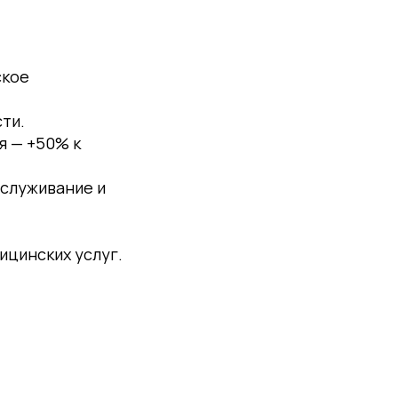
ское
ти.
я — +50% к
бслуживание и
ицинских услуг.