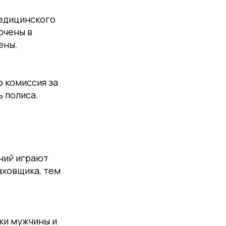
медицинского
ючены в
ены.
о комиссия за
 полиса.
ний играют
аховщика, тем
ки мужчины и