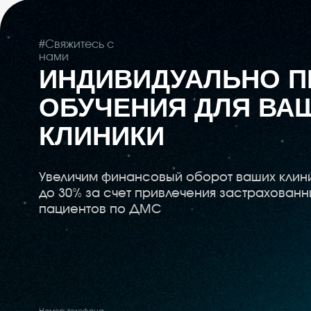
до 30% за счет привлечения застрахованных
пациентов по ДМС
Номер телефона
+7 (999) 117-66-57
Написать на почту
dms@sem-stom.ru
*Instagram — проект Meta
Platforms Inc.,
деятельность которой в РФ
запрещена