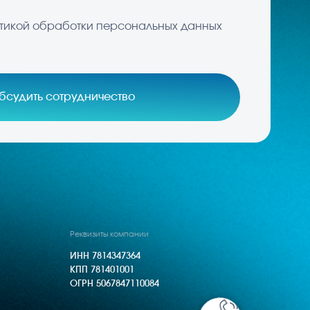
еквизиты компании
ИНН 7814347364
КПП 781401001
ОГРН 5067847110084
т. а, кв./оф. 9н, г. Санкт — Петербург