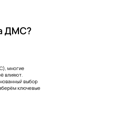
Telegram
99) 117-66-57
са ДМС?
С), многие
её влияют.
снованный выбор
азберём ключевые