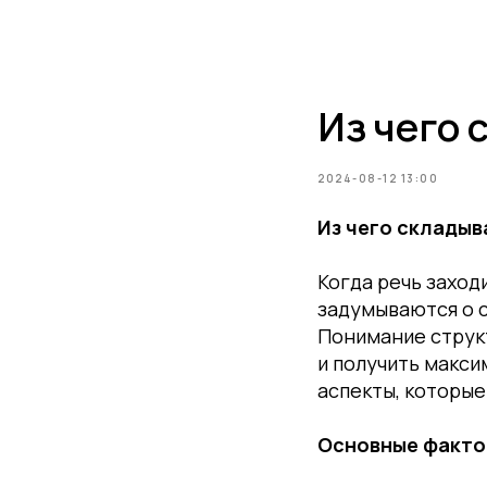
О нас
Возможности
Преимущества
Партнеры
Результ
Из чего
2024-08-12 13:00
Из чего склады
Когда речь захо
задумываются о с
Понимание струк
и получить макси
аспекты, которы
Основные факто