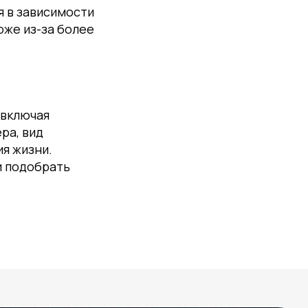
я в зависимости
оже из-за более
 включая
ра, вид
ия жизни.
и подобрать