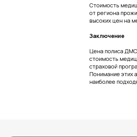
Стоимость медици
от региона прожи
высоких цен на 
Заключение
Цена полиса ДМС
стоимость медици
страховой програ
Понимание этих 
наиболее подход
#Свяжитесь с
нами
ИНДИВИДУАЛЬНО ПРО
ОБУЧЕНИЯ ДЛЯ ВАШЕ
КЛИНИКИ
Увеличим финансовый оборот ваших клиник