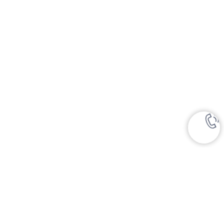
Чек-лист
Да
Я согласен с политикой обработки персональных
данных
Обсудить сотрудничество
Номер телефона
+7 (999) 117-66-57
Написать на почту
dms@sem-stom.ru
*Instagram — проект Meta Platforms Inc., деятельность
которой в РФ запрещена