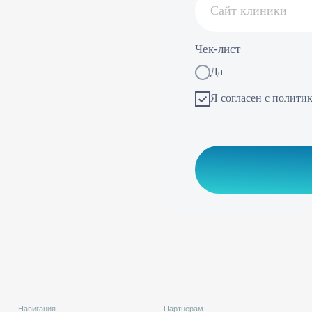
Я согласен с политикой обработки 
Обсудить сотр
гация
Партнерам
Р
имущества
Клиники-партнеры
и результаты
Генеральные партнеры
чение
Возможности
тика конфиденциальности
Юридический адрес: Площадь Комендантская, д. 8, корп./ст. а,