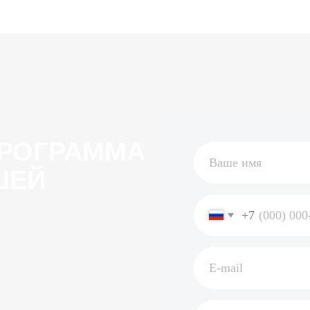
ГРАММА
Й
+7
Чек-лист
Да