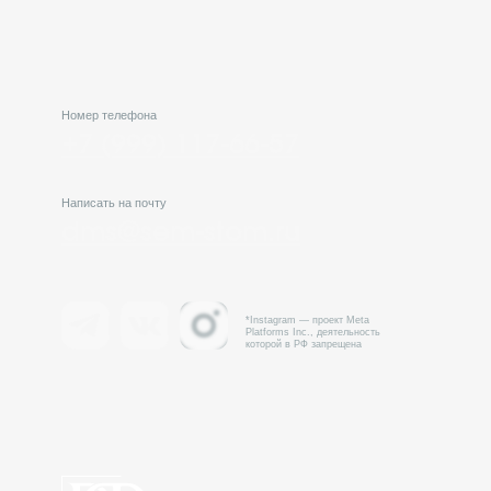
+7 (999) 117-66-57
Написать на почту
dms@sem-stom.ru
*Instagram — проект Meta
Platforms Inc., деятельность
которой в РФ запрещена
Нави
Сеть
Пре
стоматологических
Наш
клиник № 1 в России
Обу
FAQ
Общество с Ограниченной Ответственностью «Семейная Стоматология»
Поли