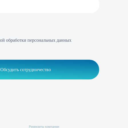
персональных данных
удничество
еквизиты компании
ИНН 7814347364
КПП 781401001
ОГРН 5067847110084
 кв./оф. 9н, г. Санкт — Петербург