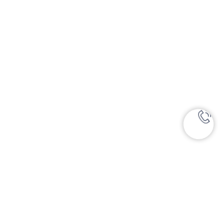
Чек-лист
Да
Я согласен с политикой обработки персональных
данных
Обсудить сотрудничество
Номер телефона
+7 (999) 117-66-57
Написать на почту
dms@sem-stom.ru
*Instagram — проект Meta Platforms Inc., деятельность
которой в РФ запрещена