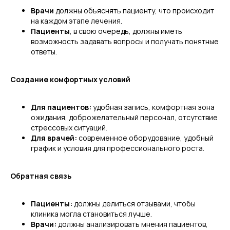
Врачи
должны объяснять пациенту, что происходит
на каждом этапе лечения.
Пациенты
, в свою очередь, должны иметь
возможность задавать вопросы и получать понятные
ответы.
Создание комфортных условий
#Свяжитесь с нами
Для пациентов:
удобная запись, комфортная зона
ИНДИВИДУАЛЬНО
ожидания, доброжелательный персонал, отсутствие
ПРОГРАММА ОБУЧЕНИЯ
стрессовых ситуаций.
ДЛЯ ВАШЕЙ КЛИНИКИ
Для врачей:
современное оборудование, удобный
график и условия для профессионального роста.
Увеличим финансовый оборот ваших клиник
до 30% за счет привлечения застрахованных
пациентов по ДМС
Обратная связь
Пациенты:
должны делиться отзывами, чтобы
клиника могла становиться лучше.
Врачи:
должны анализировать мнения пациентов,