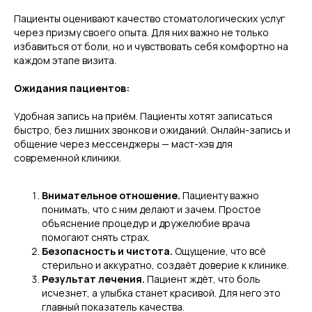
Пациенты оценивают качество стоматологических услуг
через призму своего опыта. Для них важно не только
избавиться от боли, но и чувствовать себя комфортно на
каждом этапе визита.
Ожидания пациентов:
Удобная запись на приём. Пациенты хотят записаться
быстро, без лишних звонков и ожиданий. Онлайн-запись и
общение через мессенджеры — маст-хэв для
современной клиники.
Внимательное отношение.
Пациенту важно
понимать, что с ним делают и зачем. Простое
объяснение процедур и дружелюбие врача
помогают снять страх.
Безопасность и чистота.
Ощущение, что всё
стерильно и аккуратно, создаёт доверие к клинике.
Результат лечения.
Пациент ждёт, что боль
исчезнет, а улыбка станет красивой. Для него это
главный показатель качества.