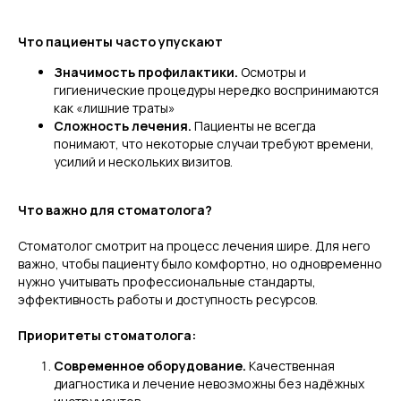
Что пациенты часто упускают
Значимость профилактики.
Осмотры и
гигиенические процедуры нередко воспринимаются
как «лишние траты»
Сложность лечения.
Пациенты не всегда
понимают, что некоторые случаи требуют времени,
усилий и нескольких визитов.
Что важно для стоматолога?
Стоматолог смотрит на процесс лечения шире. Для него
важно, чтобы пациенту было комфортно, но одновременно
нужно учитывать профессиональные стандарты,
эффективность работы и доступность ресурсов.
Приоритеты стоматолога:
Современное оборудование.
Качественная
диагностика и лечение невозможны без надёжных